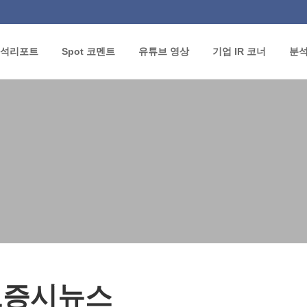
석리포트
Spot 코멘트
유튜브 영상
기업 IR 코너
분
요증시뉴스