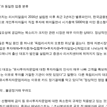
’과 동일한 업종 분류
치는 리서치알음이 2016년 설립된 이후 최근 1년여간 밸류파인더, 한국금융분
로 개인투자자들이 직접 투자에 뛰어들면서 시가총액 5000억원 미만 중소형주
요성에 공감하는 목소리가 크지만 관련 시장은 매우 미미한 상태다. 정상적인
들은 핵심 원인 중 하나로 ‘독립리서치의 모호한 위상’을 꼽는다. 현재 자본
자업은 투자매매•투자중개•집합투자•투자자문•투자일임•신탁업으로 나뉘는데 
펀드매니저 출신 대표가 법인을 설립하고 증권사 리서치센터에 뒤처지지 않는 보
 대표는 “유사투자자문업에 대한 투자자들의 인식이 매우 나빠 고객을 확보하
 이유로 투자를 거절한 기관이 여럿 있었다”고 말했다. 다른 독립리서치 대
유사투자자문업자라는 이유로 카드 정기결제를 막고 있다”며 “정상적인 영업 활
취약…불공정거래 우려도
선행매매 금지 등 유사투자자문업에 대한 최소한의 규제만 적용받고 있는 것도
하기 때문이다. 증권사 애널리스트는 △조사분석자료 공표 전 매매거래 금지 