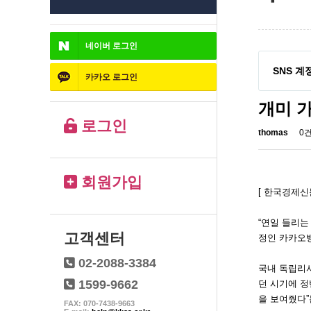
네이버
로그인
SNS 계
카카오
로그인
개미 
로그인
thomas
0
회원가입
[ 한국경제신문
“연일 들리는
고객센터
정인 카카오뱅
02-2088-3384
국내 독립리서치
1599-9662
던 시기에 정
을 보여줬다”
FAX: 070-7438-9663