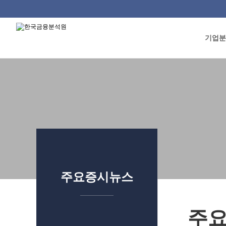
기업분
류
주요증시뉴스
주