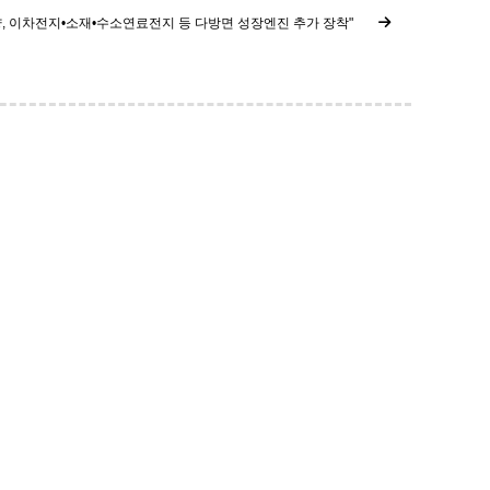
양, 이차전지•소재•수소연료전지 등 다방면 성장엔진 추가 장착"