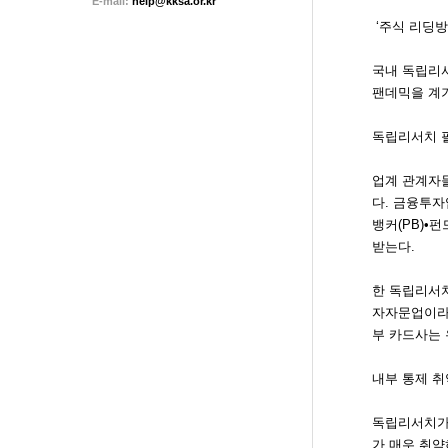
E-mail:
help@kksa.or.kr
‘주식 리딩방
국내 독립리서
팬데믹을 계기
독립리서치 필
업계 관계자
다. 금융투
뱅커(PB)•
받는다.
한 독립리서치
자자문업이라는
부 카드사는 
내부 통제 
독립리서치가 
가 매우 취약