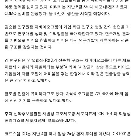
한 미국 자회사 마티카 바이오테크놀로지를 통해 유전자치료제 생산 분
야로 영역을 넓히고 있다. 마티카는 지난 5월 3세대 세포•유전자치료제
CDMO 설비를 완공했다. 올 하반기 생산을 시작할 예정이다.
김승한 연구원은 차바이오그룹이 기업 학교 연구소 병원 간의 협업을 기
반으로 연구개발 성과 및 수익창출을 극대화한다고 했다. 연구개발 결과
를 기반으로 이익을 창출하고 이익은 다시 연구개발에 재투자하는 선순
환 구조를 갖췄다는 것이다.
김 연구원은 “상업화와 R&D의 선순환 구조는 차바이오그룹이 다른 세포
치료제 개발사와 차별화되는 부분”이라며 “시장금리 상승 등으로 바이오
기업들이 자금 조달에 어려움을 겪는 환경에서 이와 같은 현금창출 능력
은 큰 강점”이라고 말했다.
글로벌 진출에 유리하다고도 봤다. 차바이오그룹은 7개 국가에 86개 임
상 전진 기지를 구축하고 있다고 했다.
주력 신약후보물질은 재발성 교모세포종 세포치료제 ‘CBT101’과 퇴행성
허리디스크 세포치료제 ‘코드스템-DD’다.
코드스템-DD는 지난 4월 국내 임상 2a상 환자 투여를 마쳤다. CBT001은