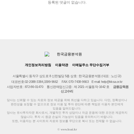
등록된 댓글이 없습니다.
개인정보처리방침
이용약관
이메일주소 무단수집거부
서울특별시 동작구 상도로 8 신한빌딩 5층 상호 : 한국금융분석원 (대표 : 노신규)
대표번호:02-2088-3384,1599-9662
FAX: 070-7438-9663
E-mail: help@kksa.or.kr
사업자번호 : 872-86-01470 통신판매업신고증 : 제 2021-서울동작-1642 호
금융감독원
신고수리
당사는 신뢰할 수 있는 자료와 정보 제공을 위해 최선을 다하고 있습니다. 다만, 정확성이나
완전성을 보장할 수 없으므로 정보 이용 및 투자 판단에 따른 책임은 이용자 본인에게
있음을 알려드립니다.
당사는 유사투자자문 회사로서, 개별적인 투자 상담이나 자금 운용에 대한 조언은 제공하지
않습니다. 투자 시 원금 손실의 가능성이 있음을 유의하시기 바랍니다.
또한, 이용자는 본 사이트의 자료와 정보를 무단으로 복사 또는 전제할 수 없습니다.
©
www.ksai.kr