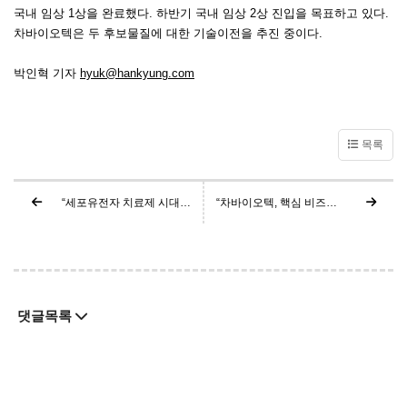
국내 임상 1상을 완료했다. 하반기 국내 임상 2상 진입을 목표하고 있다.
차바이오텍은 두 후보물질에 대한 기술이전을 추진 중이다.
박인혁 기자
hyuk@hankyung.com
목록
“세포유전자 치료제 시대… 제약바이오, CDMO사업 기웃기웃”
“차바이오텍, 핵심 비즈니스 모델은 머니타이제이션과 R&D 개발의 선순환 구조”
댓글목록