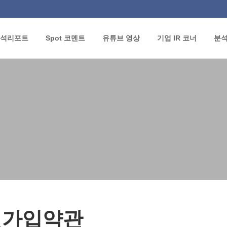
석리포트
Spot 코멘트
유튜브 영상
기업 IR 코너
분
원가입약관